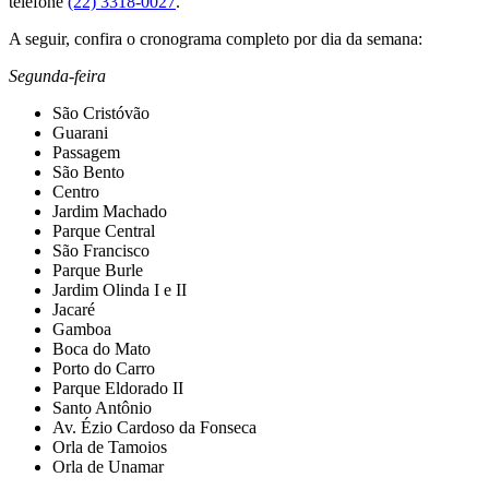
telefone
(22) 3318-0027
.
A seguir, confira o cronograma completo por dia da semana:
Segunda-feira
São Cristóvão
Guarani
Passagem
São Bento
Centro
Jardim Machado
Parque Central
São Francisco
Parque Burle
Jardim Olinda I e II
Jacaré
Gamboa
Boca do Mato
Porto do Carro
Parque Eldorado II
Santo Antônio
Av. Ézio Cardoso da Fonseca
Orla de Tamoios
Orla de Unamar