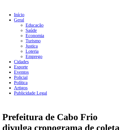
Ir
para
Início
o
Geral
conteúdo
Educação
Saúde
Economia
Turismo
Justiça
Loteria
Emprego
Cidades
Esporte
Eventos
Policial
Política
Artigos
Publicidade Legal
Prefeitura de Cabo Frio
divulga cronograma de coleta