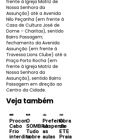
frente à Igreja Matriz de
Nossa Senhora da
Assunção) até a Avenida
Nilo Peçanha (em frente à
Casa de Cultura José de
Dome – Charitas), sentido
Bairro Passagem;
fechamento da Avenida
Assunção (em frente à
Travessa Lions Clube) até a
Praça Porto Rocha (em
frente à Igreja Matriz de
Nossa Senhora da
Assunção), sentido Bairro
Passagem em direção ao
Centro da Cidade.
Veja também
Procon
O
Prefeito
Obra
Cabo
SOMBRA:
suspende
da
Frio
Tudo
as
ETE
interdita
sobre
aulas
Praia