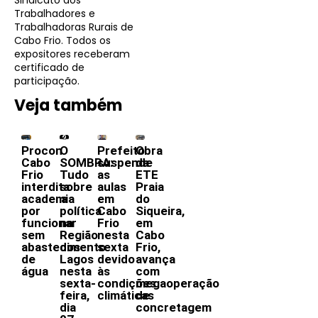
Trabalhadores e
Trabalhadoras Rurais de
Cabo Frio. Todos os
expositores receberam
certificado de
participação.
Veja também
Procon
O
Prefeito
Obra
Cabo
SOMBRA:
suspende
da
Frio
Tudo
as
ETE
interdita
sobre
aulas
Praia
academia
a
em
do
por
política
Cabo
Siqueira,
funcionar
na
Frio
em
sem
Região
nesta
Cabo
abastecimento
dos
sexta
Frio,
de
Lagos
devido
avança
água
nesta
às
com
sexta-
condições
megaoperação
feira,
climáticas
de
dia
concretagem