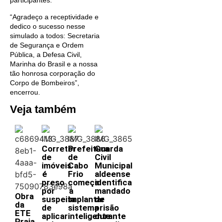
participantes.
“Agradeço a receptividade e
dedico o sucesso nesse
simulado a todos: Secretaria
de Segurança e Ordem
Pública, a Defesa Civil,
Marinha do Brasil e a nossa
tão honrosa corporação do
Corpo de Bombeiros”,
encerrou.
Veja também
Corretor
Prefeitura
Guarda
de
de
Civil
imóveis
Cabo
Municipal
é
Frio
aldeense
preso
começa
identifica
por
a
mandado
Obra
suspeita
implantar
de
da
de
sistema
prisão
ETE
aplicar
inteligente
durante
Praia