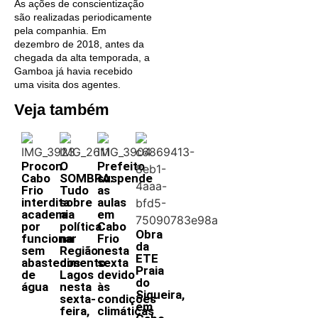
As ações de conscientização
são realizadas periodicamente
pela companhia. Em
dezembro de 2018, antes da
chegada da alta temporada, a
Gamboa já havia recebido
uma visita dos agentes.
Veja também
Procon
O
Prefeito
Cabo
SOMBRA:
suspende
Frio
Tudo
as
interdita
sobre
aulas
academia
a
em
por
política
Cabo
Obra
funcionar
na
Frio
da
sem
Região
nesta
ETE
abastecimento
dos
sexta
Praia
de
Lagos
devido
do
água
nesta
às
Siqueira,
sexta-
condições
em
feira,
climáticas