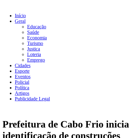
Ir
para
Início
o
Geral
conteúdo
Educação
Saúde
Economia
Turismo
Justiça
Loteria
Emprego
Cidades
Esporte
Eventos
Policial
Política
Artigos
Publicidade Legal
Prefeitura de Cabo Frio inicia
identificação de construções