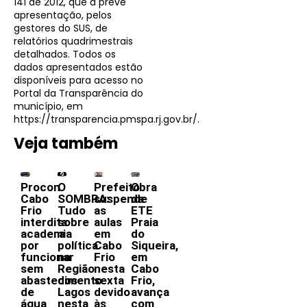
141 de 2012, que a prevê
apresentação, pelos
gestores do SUS, de
relatórios quadrimestrais
detalhados. Todos os
dados apresentados estão
disponíveis para acesso no
Portal da Transparência do
município, em
https://transparencia.pmspa.rj.gov.br/.
Veja também
Procon
O
Prefeito
Obra
Cabo
SOMBRA:
suspende
da
Frio
Tudo
as
ETE
interdita
sobre
aulas
Praia
academia
a
em
do
por
política
Cabo
Siqueira,
funcionar
na
Frio
em
sem
Região
nesta
Cabo
abastecimento
dos
sexta
Frio,
de
Lagos
devido
avança
água
nesta
às
com