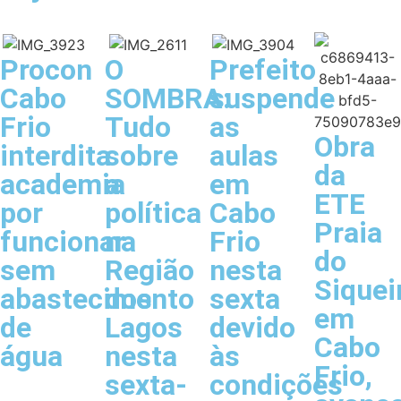
Procon
O
Prefeito
Cabo
SOMBRA:
suspende
Frio
Tudo
as
Obra
interdita
sobre
aulas
da
academia
a
em
ETE
por
política
Cabo
Praia
funcionar
na
Frio
do
sem
Região
nesta
Siquei
abastecimento
dos
sexta
em
de
Lagos
devido
Cabo
água
nesta
às
Frio,
sexta-
condições