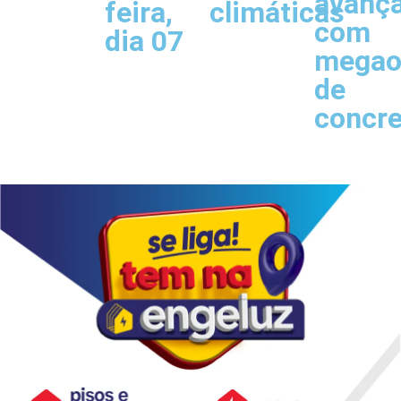
avanç
feira,
climáticas
com
dia 07
megao
de
concr