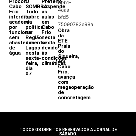
Procon
O
Prefeito
Cabo
SOMBRA:
suspende
Frio
Tudo
as
interdita
sobre
aulas
academia
a
em
por
política
Cabo
Obra
funcionar
na
Frio
da
sem
Região
nesta
ETE
abastecimento
dos
sexta
Praia
de
Lagos
devido
do
água
nesta
às
Siqueira,
sexta-
condições
em
feira,
climáticas
Cabo
dia
Frio,
07
avança
com
megaoperação
de
concretagem
TODOS OS DIREITOS RESERVADOS A JORNAL DE
SÁBADO.