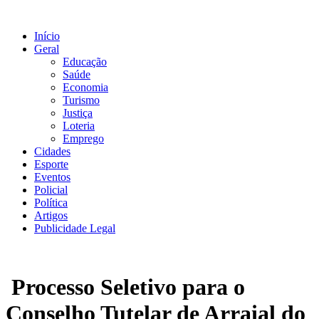
Ir
para
Início
o
Geral
conteúdo
Educação
Saúde
Economia
Turismo
Justiça
Loteria
Emprego
Cidades
Esporte
Eventos
Policial
Política
Artigos
Publicidade Legal
Processo Seletivo para o
Conselho Tutelar de Arraial do