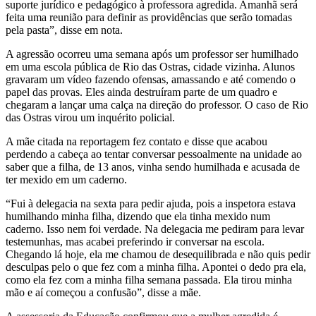
suporte jurídico e pedagógico à professora agredida. Amanhã será
feita uma reunião para definir as providências que serão tomadas
pela pasta”, disse em nota.
A agressão ocorreu uma semana após um professor ser humilhado
em uma escola pública de Rio das Ostras, cidade vizinha. Alunos
gravaram um vídeo fazendo ofensas, amassando e até comendo o
papel das provas. Eles ainda destruíram parte de um quadro e
chegaram a lançar uma calça na direção do professor. O caso de Rio
das Ostras virou um inquérito policial.
A mãe citada na reportagem fez contato e disse que acabou
perdendo a cabeça ao tentar conversar pessoalmente na unidade ao
saber que a filha, de 13 anos, vinha sendo humilhada e acusada de
ter mexido em um caderno.
“Fui à delegacia na sexta para pedir ajuda, pois a inspetora estava
humilhando minha filha, dizendo que ela tinha mexido num
caderno. Isso nem foi verdade. Na delegacia me pediram para levar
testemunhas, mas acabei preferindo ir conversar na escola.
Chegando lá hoje, ela me chamou de desequilibrada e não quis pedir
desculpas pelo o que fez com a minha filha. Apontei o dedo pra ela,
como ela fez com a minha filha semana passada. Ela tirou minha
mão e aí começou a confusão”, disse a mãe.