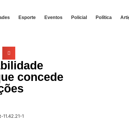
ades
Esporte
Eventos
Policial
Política
Art
bilidade
que concede
ições