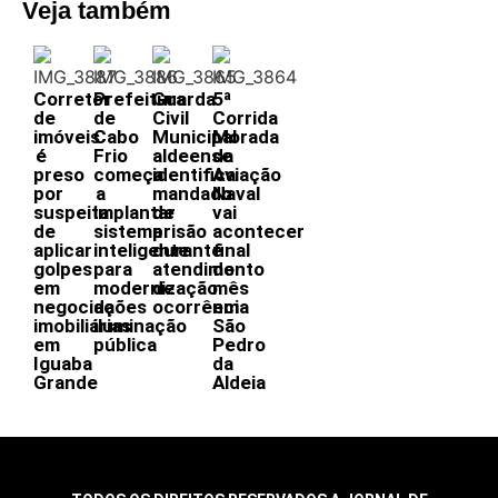
Veja também
Corretor
Prefeitura
Guarda
5ª
de
de
Civil
Corrida
imóveis
Cabo
Municipal
Morada
é
Frio
aldeense
da
preso
começa
identifica
Aviação
por
a
mandado
Naval
suspeita
implantar
de
vai
de
sistema
prisão
acontecer
aplicar
inteligente
durante
final
golpes
para
atendimento
do
em
modernização
de
mês
negociações
da
ocorrência
em
imobiliárias
iluminação
São
em
pública
Pedro
Iguaba
da
Grande
Aldeia