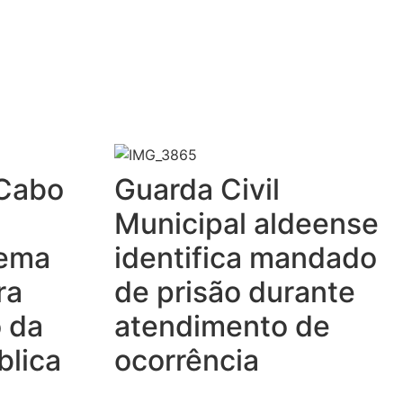
 Cabo
Guarda Civil
Municipal aldeense
tema
identifica mandado
ra
de prisão durante
 da
atendimento de
blica
ocorrência