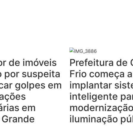
or de imóveis
Prefeitura de
o por suspeita
Frio começa a
icar golpes em
implantar sis
ações
inteligente pa
árias em
modernização
 Grande
iluminação pú