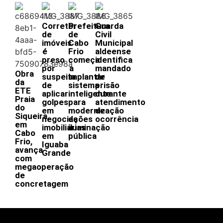
Corretor
Prefeitura
Guarda
de
de
Civil
imóveis
Cabo
Municipal
é
Frio
aldeense
preso
começa
identifica
por
a
mandado
Obra
suspeita
implantar
de
da
de
sistema
prisão
ETE
aplicar
inteligente
durante
Praia
golpes
para
atendimento
do
em
modernização
de
Siqueira,
negociações
da
ocorrência
em
imobiliárias
iluminação
Cabo
em
pública
Frio,
Iguaba
avança
Grande
com
megaoperação
de
concretagem