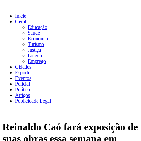
Ir
para
Início
o
Geral
conteúdo
Educação
Saúde
Economia
Turismo
Justiça
Loteria
Emprego
Cidades
Esporte
Eventos
Policial
Política
Artigos
Publicidade Legal
Reinaldo Caó fará exposição de
suas obras essa semana em