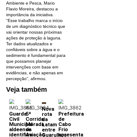
Ambiente e Pesca, Mario
Flavio Moreira, destacou a
importância da iniciativa.
“Esse trabalho marca o início
de um diagnóstico técnico que
vai orientar nossas próximas
ações de proteção à laguna.
Ter dados atualizados e
confiáveis sobre a água e o
sedimento é fundamental para
que possamos planejar
intervenções com base em
evidências, e não apenas em
percepção”, afirmou.
Veja também
Nova
Guarda
5ª
Prefeitura
rota
Civil
Corrida
de
da
Municipal
Morada
Cabo
Latam
aldeense
da
Frio
entre
identifica
Aviação
apresenta
Guarulhos