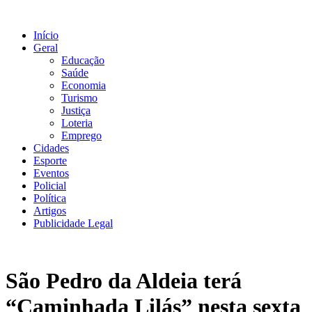
Ir
para
Início
o
Geral
conteúdo
Educação
Saúde
Economia
Turismo
Justiça
Loteria
Emprego
Cidades
Esporte
Eventos
Policial
Política
Artigos
Publicidade Legal
São Pedro da Aldeia terá
“Caminhada Lilás” nesta sexta