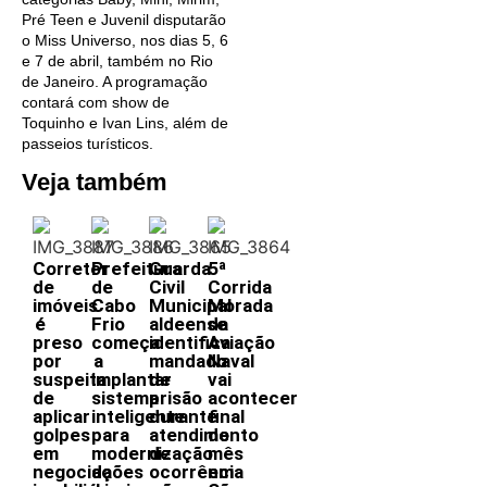
Pré Teen e Juvenil disputarão
o Miss Universo, nos dias 5, 6
e 7 de abril, também no Rio
de Janeiro. A programação
contará com show de
Toquinho e Ivan Lins, além de
passeios turísticos.
Veja também
Corretor
Prefeitura
Guarda
5ª
de
de
Civil
Corrida
imóveis
Cabo
Municipal
Morada
é
Frio
aldeense
da
preso
começa
identifica
Aviação
por
a
mandado
Naval
suspeita
implantar
de
vai
de
sistema
prisão
acontecer
aplicar
inteligente
durante
final
golpes
para
atendimento
do
em
modernização
de
mês
negociações
da
ocorrência
em