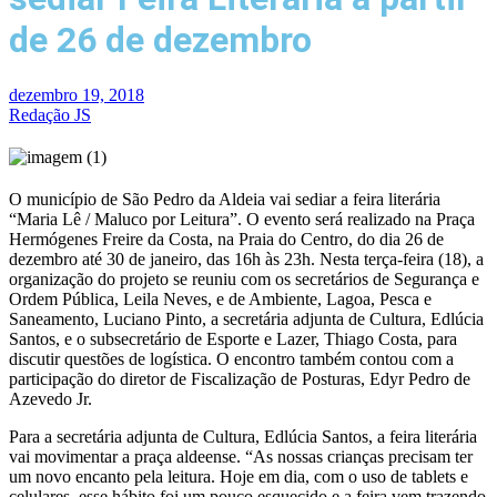
de 26 de dezembro
dezembro 19, 2018
Redação JS
O município de São Pedro da Aldeia vai sediar a feira literária
“Maria Lê / Maluco por Leitura”. O evento será realizado na Praça
Hermógenes Freire da Costa, na Praia do Centro, do dia 26 de
dezembro até 30 de janeiro, das 16h às 23h. Nesta terça-feira (18), a
organização do projeto se reuniu com os secretários de Segurança e
Ordem Pública, Leila Neves, e de Ambiente, Lagoa, Pesca e
Saneamento, Luciano Pinto, a secretária adjunta de Cultura, Edlúcia
Santos, e o subsecretário de Esporte e Lazer, Thiago Costa, para
discutir questões de logística. O encontro também contou com a
participação do diretor de Fiscalização de Posturas, Edyr Pedro de
Azevedo Jr.
Para a secretária adjunta de Cultura, Edlúcia Santos, a feira literária
vai movimentar a praça aldeense. “As nossas crianças precisam ter
um novo encanto pela leitura. Hoje em dia, com o uso de tablets e
celulares, esse hábito foi um pouco esquecido e a feira vem trazendo