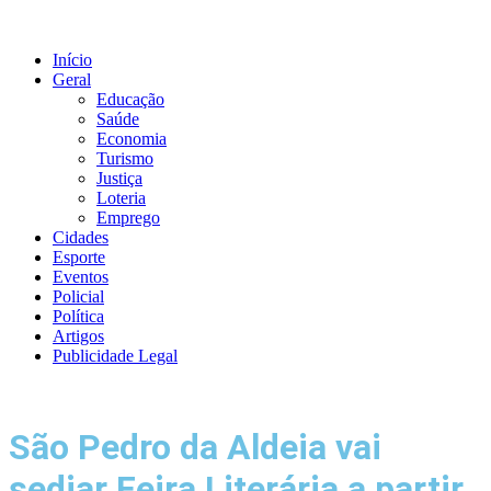
Ir
para
o
Início
conteúdo
Geral
Educação
Saúde
Economia
Turismo
Justiça
Loteria
Emprego
Cidades
Esporte
Eventos
Policial
Política
Artigos
Publicidade Legal
São Pedro da Aldeia vai
sediar Feira Literária a partir