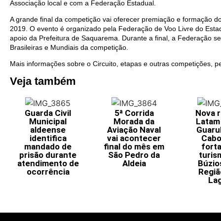
Associação local e com a Federação Estadual.
A grande final da competição vai oferecer premiação e formação do 
2019. O evento é organizado pela Federação de Voo Livre do Esta
apoio da Prefeitura de Saquarema. Durante a final, a Federação se
Brasileiras e Mundiais da competição.
Mais informações sobre o Circuito, etapas e outras competições, pe
Veja também
Guarda Civil
5ª Corrida
Nova r
Municipal
Morada da
Latam
aldeense
Aviação Naval
Guaru
identifica
vai acontecer
Cabo
mandado de
final do mês em
fort
prisão durante
São Pedro da
turis
atendimento de
Aldeia
Búzio
ocorrência
Regiã
La