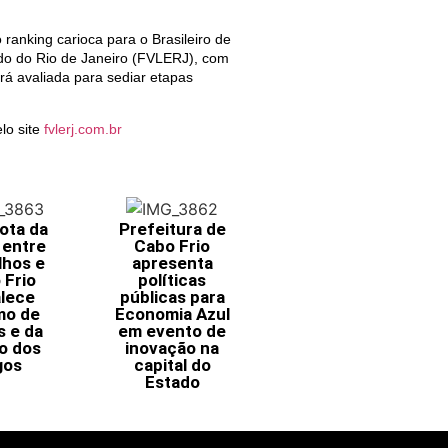
ranking carioca para o Brasileiro de
do do Rio de Janeiro (FVLERJ), com
rá avaliada para sediar etapas
lo site
fvlerj.com.br
ota da
Prefeitura de
 entre
Cabo Frio
lhos e
apresenta
 Frio
políticas
alece
públicas para
mo de
Economia Azul
s e da
em evento de
o dos
inovação na
gos
capital do
Estado