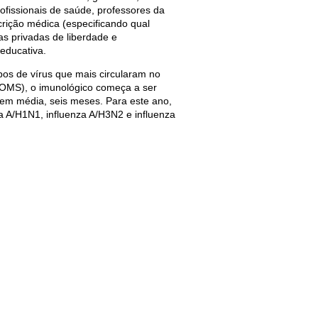
ofissionais de saúde, professores da
crição médica (especificando qual
as privadas de liberdade e
educativa.
pos de vírus que mais circularam no
(OMS), o imunológico começa a ser
 em média, seis meses. Para este ano,
za A/H1N1, influenza A/H3N2 e influenza