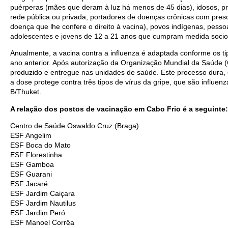
puérperas (mães que deram à luz há menos de 45 dias), idosos, pr
rede pública ou privada, portadores de doenças crônicas com pres
doença que lhe confere o direito à vacina), povos indígenas, pesso
adolescentes e jovens de 12 a 21 anos que cumpram medida socio
Anualmente, a vacina contra a influenza é adaptada conforme os ti
ano anterior. Após autorização da Organização Mundial da Saúde 
produzido e entregue nas unidades de saúde. Este processo dura,
a dose protege contra três tipos de vírus da gripe, que são influen
B/Thuket.
A relação dos postos de vacinação em Cabo Frio é a seguinte:
Centro de Saúde Oswaldo Cruz (Braga)
ESF Angelim
ESF Boca do Mato
ESF Florestinha
ESF Gamboa
ESF Guarani
ESF Jacaré
ESF Jardim Caiçara
ESF Jardim Nautilus
ESF Jardim Peró
ESF Manoel Corrêa