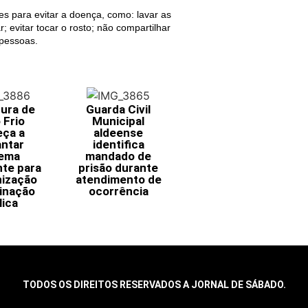
es para evitar a doença, como: lavar as
r; evitar tocar o rosto; não compartilhar
 pessoas.
tura de
Guarda Civil
 Frio
Municipal
ça a
aldeense
antar
identifica
tema
mandado de
nte para
prisão durante
ização
atendimento de
minação
ocorrência
lica
TODOS OS DIREITOS RESERVADOS A JORNAL DE SÁBADO.