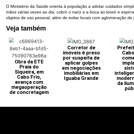
O Ministério da Saúde orienta à população a adotar cuidados simpl
mãos várias vezes ao dia; cobrir o nariz e a boca ao tossir e espirra
objetos de uso pessoal; além de evitar locais com aglomeração de
Veja também
Corretor de
Prefei
imóveis é preso
Cabo
por suspeita de
come
Obra da ETE
aplicar golpes
impl
Praia do
em negociações
sis
Siqueira, em
imobiliárias em
intelige
Cabo Frio,
Iguaba Grande
modern
avança com
da ilu
megaoperação
púb
de concretagem