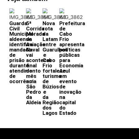
Guarda
5ª
Nova
Prefeitura
Civil
Corrida
rota
de
Municipal
Morada
da
Cabo
aldeense
da
Latam
Frio
identifica
Aviação
entre
apresenta
mandado
Naval
Guarulhos
políticas
de
vai
e
públicas
prisão
acontecer
Cabo
para
durante
final
Frio
Economia
atendimento
do
fortalece
Azul
de
mês
turismo
em
ocorrência
em
de
evento
São
Búzios
de
Pedro
e
inovação
da
da
na
Aldeia
Região
capital
dos
do
Lagos
Estado