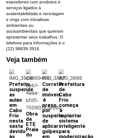
expositores com produtos e
serviços ligados à
sustentabilidade e reciclagem
e ongs com iniciativas
ambientais ou
socioambientais que queiram
apresentar seus trabalhos. O
telefone para informações é o
(22) 98839-3916.
Veja também
Prefeito
Corretor
Prefeitura
suspende
de
de
as
imóveis
Cabo
aulas
é
Frio
em
preso
começa
Cabo
por
a
Obra
Frio
suspeita
implantar
da
nesta
de
sistema
ETE
sexta
aplicar
inteligente
Praia
devido
golpes
para
do
às
em
modernização