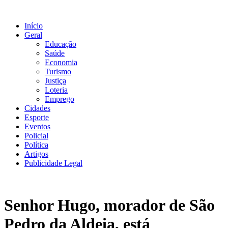
Ir
para
Início
o
Geral
conteúdo
Educação
Saúde
Economia
Turismo
Justiça
Loteria
Emprego
Cidades
Esporte
Eventos
Policial
Política
Artigos
Publicidade Legal
Senhor Hugo, morador de São
Pedro da Aldeia, está