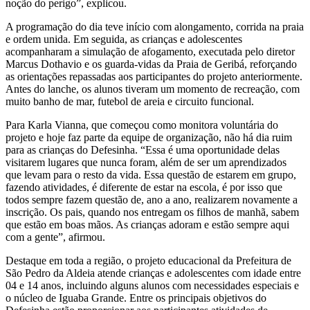
noção do perigo”, explicou.
A programação do dia teve início com alongamento, corrida na praia
e ordem unida. Em seguida, as crianças e adolescentes
acompanharam a simulação de afogamento, executada pelo diretor
Marcus Dothavio e os guarda-vidas da Praia de Geribá, reforçando
as orientações repassadas aos participantes do projeto anteriormente.
Antes do lanche, os alunos tiveram um momento de recreação, com
muito banho de mar, futebol de areia e circuito funcional.
Para Karla Vianna, que começou como monitora voluntária do
projeto e hoje faz parte da equipe de organização, não há dia ruim
para as crianças do Defesinha. “Essa é uma oportunidade delas
visitarem lugares que nunca foram, além de ser um aprendizados
que levam para o resto da vida. Essa questão de estarem em grupo,
fazendo atividades, é diferente de estar na escola, é por isso que
todos sempre fazem questão de, ano a ano, realizarem novamente a
inscrição. Os pais, quando nos entregam os filhos de manhã, sabem
que estão em boas mãos. As crianças adoram e estão sempre aqui
com a gente”, afirmou.
Destaque em toda a região, o projeto educacional da Prefeitura de
São Pedro da Aldeia atende crianças e adolescentes com idade entre
04 e 14 anos, incluindo alguns alunos com necessidades especiais e
o núcleo de Iguaba Grande. Entre os principais objetivos do