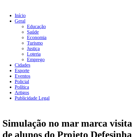
Ir
para
Início
o
Geral
conteúdo
Educação
Saúde
Economia
Turismo
Justiça
Loteria
Emprego
Cidades
Esporte
Eventos
Policial
Política
Artigos
Publicidade Legal
Simulação no mar marca visita
de alunos do Projeto Defesinha