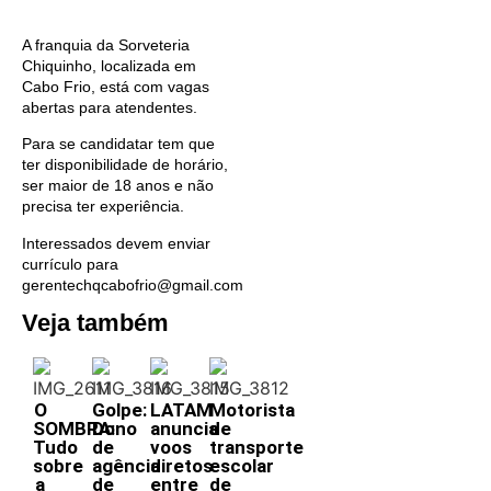
A franquia da Sorveteria
Chiquinho, localizada em
Cabo Frio, está com vagas
abertas para atendentes.
Para se candidatar tem que
ter disponibilidade de horário,
ser maior de 18 anos e não
precisa ter experiência.
Interessados devem enviar
currículo para
gerentechqcabofrio@gmail.com
Veja também
O
Golpe:
LATAM
Motorista
SOMBRA:
Dono
anuncia
de
Tudo
de
voos
transporte
sobre
agência
diretos
escolar
a
de
entre
de