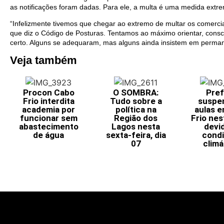
as notificações foram dadas. Para ele, a multa é uma medida extr
“Infelizmente tivemos que chegar ao extremo de multar os comerci
que diz o Código de Posturas. Tentamos ao máximo orientar, consc
certo. Alguns se adequaram, mas alguns ainda insistem em permane
Veja também
Procon Cabo
O SOMBRA:
Pref
Frio interdita
Tudo sobre a
suspe
academia por
política na
aulas 
funcionar sem
Região dos
Frio nes
abastecimento
Lagos nesta
devi
de água
sexta-feira, dia
cond
07
climá