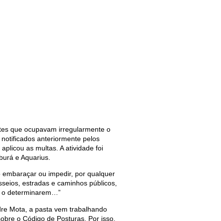
tes que ocupavam irregularmente o
notificados anteriormente pelos
plicou as multas. A atividade foi
burá e Aquarius.
o embaraçar ou impedir, por qualquer
asseios, estradas e caminhos públicos,
is o determinarem…”
re Mota, a pasta vem trabalhando
sobre o Código de Posturas. Por isso,