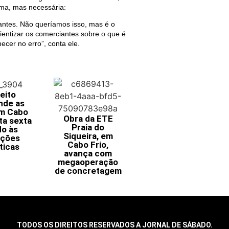
ema, mas necessária:
antes. Não queríamos isso, mas é o
ientizar os comerciantes sobre o que é
cer no erro”, conta ele.
eito
nde as
em Cabo
Obra da ETE
ta sexta
Praia do
do às
Siqueira, em
ições
Cabo Frio,
ticas
avança com
megaoperação
de concretagem
TODOS OS DIREITOS RESERVADOS A JORNAL DE SÁBADO.