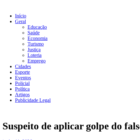
Ir
para
Início
o
Geral
conteúdo
Educação
Saúde
Economia
Turismo
Justiça
Loteria
Emprego
Cidades
Esporte
Eventos
Policial
Política
Artigos
Publicidade Legal
Suspeito de aplicar golpe do fal