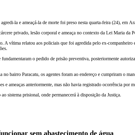
redi-la e ameaçá-la de morte foi preso nesta quarta-feira (24), em A
cárcere privado, lesão corporal e ameaça no contexto da Lei Maria da 
o. A vítima relatou aos policiais que foi agredida pelo ex-companheiro
sões.
e fundamentaram o pedido de prisão preventiva, posteriormente autoriza
 no bairro Paracatu, os agentes foram ao endereço e cumpriram o man
es e ameaças anteriormente, mas não havia registrado ocorrência por m
 ao sistema prisional, onde permanecerá à disposição da Justiça.
funcionar sem abastecimento de água