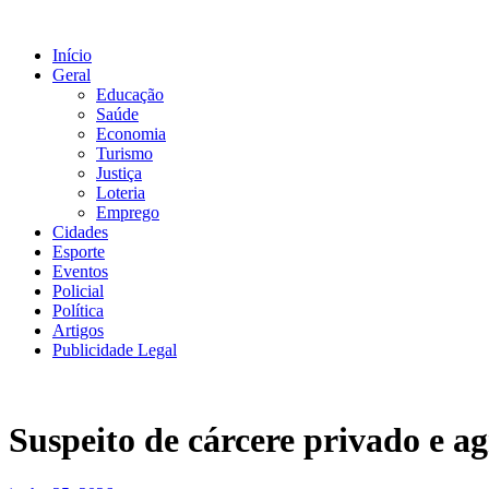
Ir
para
Início
o
Geral
conteúdo
Educação
Saúde
Economia
Turismo
Justiça
Loteria
Emprego
Cidades
Esporte
Eventos
Policial
Política
Artigos
Publicidade Legal
Suspeito de cárcere privado e 