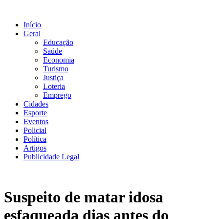
Ir
para
Início
o
Geral
conteúdo
Educação
Saúde
Economia
Turismo
Justiça
Loteria
Emprego
Cidades
Esporte
Eventos
Policial
Política
Artigos
Publicidade Legal
Suspeito de matar idosa
esfaqueada dias antes do