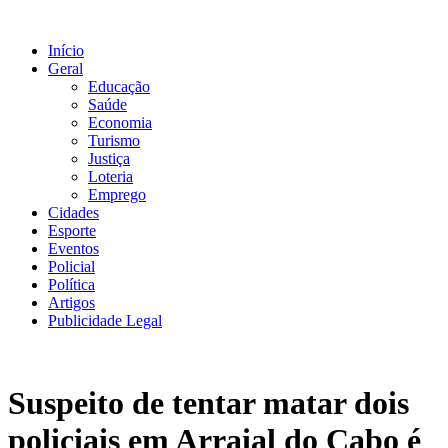
Ir
para
Início
o
Geral
conteúdo
Educação
Saúde
Economia
Turismo
Justiça
Loteria
Emprego
Cidades
Esporte
Eventos
Policial
Política
Artigos
Publicidade Legal
Suspeito de tentar matar dois
policiais em Arraial do Cabo é