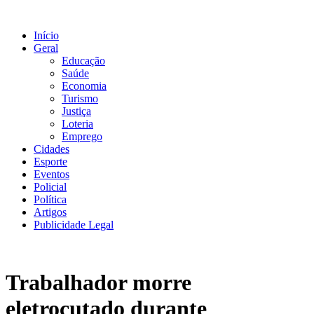
Ir
para
Início
o
Geral
conteúdo
Educação
Saúde
Economia
Turismo
Justiça
Loteria
Emprego
Cidades
Esporte
Eventos
Policial
Política
Artigos
Publicidade Legal
Trabalhador morre
eletrocutado durante