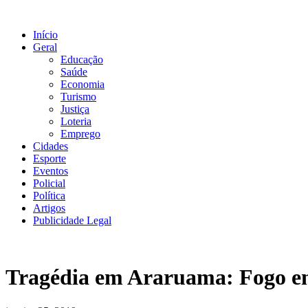
Ir
para
Início
o
Geral
conteúdo
Educação
Saúde
Economia
Turismo
Justiça
Loteria
Emprego
Cidades
Esporte
Eventos
Policial
Política
Artigos
Publicidade Legal
Tragédia em Araruama: Fogo em