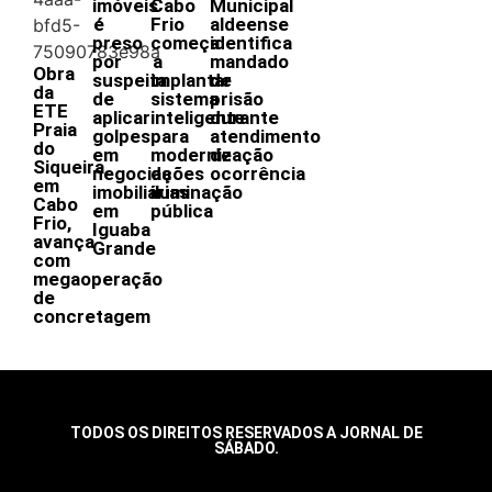
imóveis
Cabo
Municipal
é
Frio
aldeense
preso
começa
identifica
por
a
mandado
Obra
suspeita
implantar
de
da
de
sistema
prisão
ETE
aplicar
inteligente
durante
Praia
golpes
para
atendimento
do
em
modernização
de
Siqueira,
negociações
da
ocorrência
em
imobiliárias
iluminação
Cabo
em
pública
Frio,
Iguaba
avança
Grande
com
megaoperação
de
concretagem
TODOS OS DIREITOS RESERVADOS A JORNAL DE
SÁBADO.