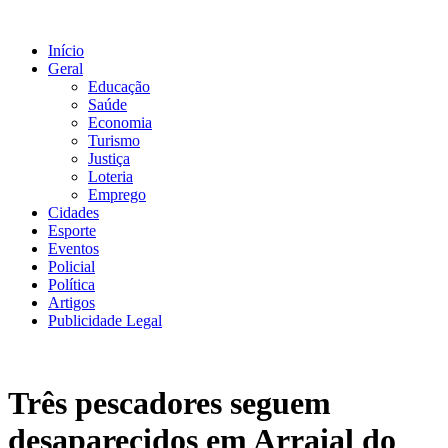
Ir
para
Início
o
Geral
conteúdo
Educação
Saúde
Economia
Turismo
Justiça
Loteria
Emprego
Cidades
Esporte
Eventos
Policial
Política
Artigos
Publicidade Legal
Três pescadores seguem
desaparecidos em Arraial do