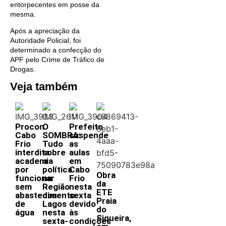
entorpecentes em posse da
mesma.
Após a apreciação da
Autoridade Policial, foi
determinado a confecção do
APF pelo Crime de Tráfico de
Drogas.
Veja também
Procon
O
Prefeito
Cabo
SOMBRA:
suspende
Frio
Tudo
as
interdita
sobre
aulas
academia
a
em
por
política
Cabo
Obra
funcionar
na
Frio
da
sem
Região
nesta
ETE
abastecimento
dos
sexta
Praia
de
Lagos
devido
do
água
nesta
às
Siqueira,
sexta-
condições