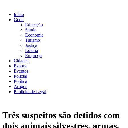
Ir
para
Início
o
Geral
conteúdo
Educação
Saúde
Economia
Turismo
Justiça
Loteria
Emprego
Cidades
Esporte
Eventos
Policial
Política
Artigos
Publicidade Legal
Três suspeitos são detidos com
dois animais silvestres, armas,