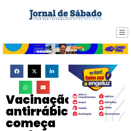
Vacinação
antirrábica
começa