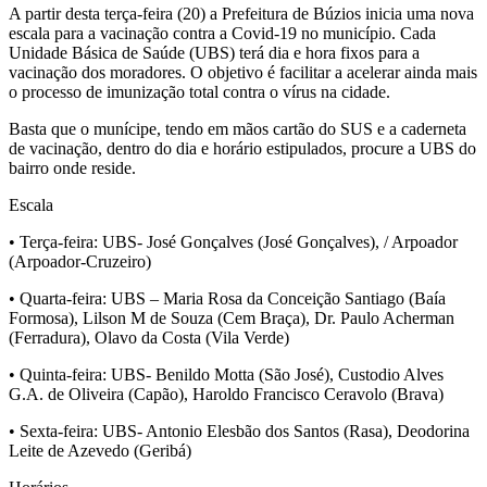
A partir desta terça-feira (20) a Prefeitura de Búzios inicia uma nova
escala para a vacinação contra a Covid-19 no município. Cada
Unidade Básica de Saúde (UBS) terá dia e hora fixos para a
vacinação dos moradores. O objetivo é facilitar a acelerar ainda mais
o processo de imunização total contra o vírus na cidade.
Basta que o munícipe, tendo em mãos cartão do SUS e a caderneta
de vacinação, dentro do dia e horário estipulados, procure a UBS do
bairro onde reside.
Escala
• Terça-feira: UBS- José Gonçalves (José Gonçalves), / Arpoador
(Arpoador-Cruzeiro)
• Quarta-feira: UBS – Maria Rosa da Conceição Santiago (Baía
Formosa), Lilson M de Souza (Cem Braça), Dr. Paulo Acherman
(Ferradura), Olavo da Costa (Vila Verde)
• Quinta-feira: UBS- Benildo Motta (São José), Custodio Alves
G.A. de Oliveira (Capão), Haroldo Francisco Ceravolo (Brava)
• Sexta-feira: UBS- Antonio Elesbão dos Santos (Rasa), Deodorina
Leite de Azevedo (Geribá)