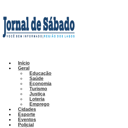
Ir
para
o
conteúdo
Início
Geral
Educação
Saúde
Economia
Turismo
Justiça
Loteria
Emprego
Cidades
Esporte
Eventos
Policial