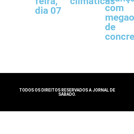
feira,
climáticas
com
dia 07
megao
de
concr
TODOS OS DIREITOS RESERVADOS A JORNAL DE
SÁBADO.