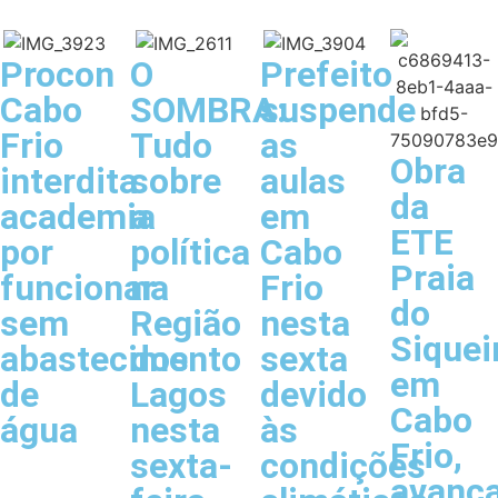
Procon
O
Prefeito
Cabo
SOMBRA:
suspende
Frio
Tudo
as
Obra
interdita
sobre
aulas
da
academia
a
em
ETE
por
política
Cabo
Praia
funcionar
na
Frio
do
sem
Região
nesta
Siquei
abastecimento
dos
sexta
em
de
Lagos
devido
Cabo
água
nesta
às
Frio,
sexta-
condições
avanç