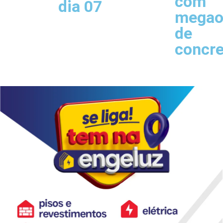
com
dia 07
megao
de
concr