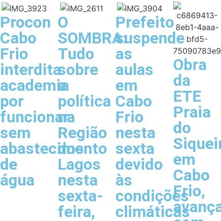
Procon
O
Prefeito
Cabo
SOMBRA:
suspende
Frio
Tudo
as
Obra
interdita
sobre
aulas
da
academia
a
em
ETE
por
política
Cabo
Praia
funcionar
na
Frio
do
sem
Região
nesta
Siquei
abastecimento
dos
sexta
em
de
Lagos
devido
Cabo
água
nesta
às
Frio,
sexta-
condições
avanç
feira,
climáticas