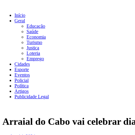
Ir
para
Início
o
Geral
conteúdo
Educação
Saúde
Economia
Turismo
Justiça
Loteria
Emprego
Cidades
Esporte
Eventos
Policial
Política
Artigos
Publicidade Legal
Arraial do Cabo vai celebrar d