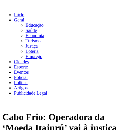
Ir
para
Início
o
Geral
conteúdo
Educação
Saúde
Economia
Turismo
Justiça
Loteria
Emprego
Cidades
Esporte
Eventos
Policial
Política
Artigos
Publicidade Legal
Cabo Frio: Operadora da
‘Moeda Itajurú’ vai à justiça