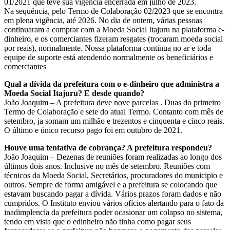
01/2021 que teve sua vigência encerrada em julho de 2023.
Na sequência, pelo Termo de Colaboração 02/2023 que se encontra
em plena vigência, até 2026. No dia de ontem, várias pessoas
continuaram a comprar com a Moeda Social Itajuru na plataforma e-
dinheiro, e os comerciantes fizeram resgates (trocaram moeda social
por reais), normalmente. Nossa plataforma continua no ar e toda
equipe de suporte está atendendo normalmente os beneficiários e
comerciantes
Qual a dívida da prefeitura com o e-dinheiro que administra a
Moeda Social Itajuru? E desde quando?
João Joaquim – A prefeitura deve nove parcelas . Duas do primeiro
Termo de Colaboração e sete do atual Termo. Contanto com mês de
setembro, ja somam um milhão e trezentos e cinquenta e cinco reais.
O último e único recurso pago foi em outubro de 2021.
Houve uma tentativa de cobrança? A prefeitura respondeu?
João Joaquim – Dezenas de reuniões foram realizadas ao longo dos
últimos dois anos. Inclusive no mês de setembro. Reuniões com
técnicos da Moeda Social, Secretários, procuradores do municipio e
outros. Sempre de forma amigável e a prefeitura se colocando que
estavam buscando pagar a dívida. Vários prazos foram dados e não
cumpridos. O Instituto enviou vários ofícios alertando para o fato da
inadimplencia da prefeitura poder ocasionar um colapso no sistema,
tendo em vista que o edinheiro não tinha como pagar seus