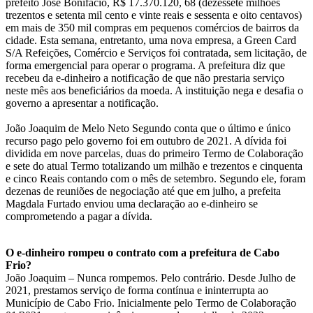
prefeito José Bonifácio, R$ 17.370.120, 68 (dezessete milhões
trezentos e setenta mil cento e vinte reais e sessenta e oito centavos)
em mais de 350 mil compras em pequenos comércios de bairros da
cidade. Esta semana, entretanto, uma nova empresa, a Green Card
S/A Refeições, Comércio e Serviços foi contratada, sem licitação, de
forma emergencial para operar o programa. A prefeitura diz que
recebeu da e-dinheiro a notificação de que não prestaria serviço
neste mês aos beneficiários da moeda. A instituição nega e desafia o
governo a apresentar a notificação.
João Joaquim de Melo Neto Segundo conta que o último e único
recurso pago pelo governo foi em outubro de 2021. A dívida foi
dividida em nove parcelas, duas do primeiro Termo de Colaboração
e sete do atual Termo totalizando um milhão e trezentos e cinquenta
e cinco Reais contando com o mês de setembro. Segundo ele, foram
dezenas de reuniões de negociação até que em julho, a prefeita
Magdala Furtado enviou uma declaração ao e-dinheiro se
comprometendo a pagar a dívida.
O e-dinheiro rompeu o contrato com a prefeitura de Cabo
Frio?
João Joaquim – Nunca rompemos. Pelo contrário. Desde Julho de
2021, prestamos serviço de forma contínua e ininterrupta ao
Município de Cabo Frio. Inicialmente pelo Termo de Colaboração