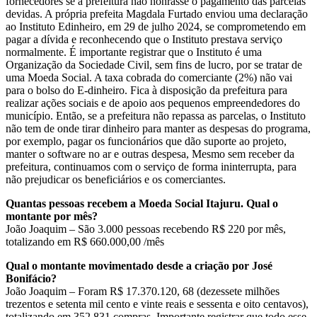
fornecedores se a prefeitura não honrasse o pagamento das parcelas
devidas. A própria prefeita Magdala Furtado enviou uma declaração
ao Instituto Edinheiro, em 29 de julho 2024, se comprometendo em
pagar a dívida e reconhecendo que o Instituto prestava serviço
normalmente. É importante registrar que o Instituto é uma
Organização da Sociedade Civil, sem fins de lucro, por se tratar de
uma Moeda Social. A taxa cobrada do comerciante (2%) não vai
para o bolso do E-dinheiro. Fica à disposição da prefeitura para
realizar ações sociais e de apoio aos pequenos empreendedores do
município. Então, se a prefeitura não repassa as parcelas, o Instituto
não tem de onde tirar dinheiro para manter as despesas do programa,
por exemplo, pagar os funcionários que dão suporte ao projeto,
manter o software no ar e outras despesa, Mesmo sem receber da
prefeitura, continuamos com o serviço de forma ininterrupta, para
não prejudicar os beneficiários e os comerciantes.
Quantas pessoas recebem a Moeda Social Itajuru. Qual o
montante por mês?
João Joaquim – São 3.000 pessoas recebendo R$ 220 por mês,
totalizando em R$ 660.000,00 /mês
Qual o montante movimentado desde a criação por José
Bonifácio?
João Joaquim – Foram R$ 17.370.120, 68 (dezessete milhões
trezentos e setenta mil cento e vinte reais e sessenta e oito centavos),
totalizando em 352.831 compras. Importante registrar que todo esse