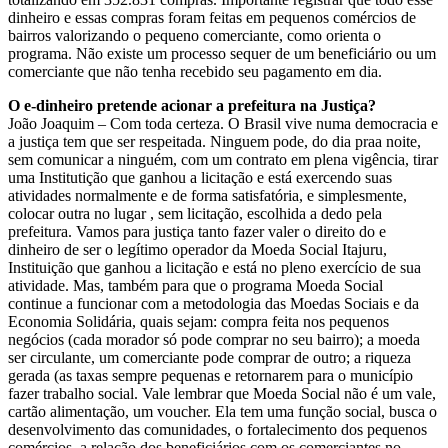
dinheiro e essas compras foram feitas em pequenos comércios de
bairros valorizando o pequeno comerciante, como orienta o
programa. Não existe um processo sequer de um beneficiário ou um
comerciante que não tenha recebido seu pagamento em dia.
O e-dinheiro pretende acionar a prefeitura na Justiça?
João Joaquim – Com toda certeza. O Brasil vive numa democracia e
a justiça tem que ser respeitada. Ninguem pode, do dia praa noite,
sem comunicar a ninguém, com um contrato em plena vigência, tirar
uma Institutição que ganhou a licitação e está exercendo suas
atividades normalmente e de forma satisfatória, e simplesmente,
colocar outra no lugar , sem licitação, escolhida a dedo pela
prefeitura. Vamos para justiça tanto fazer valer o direito do e
dinheiro de ser o legítimo operador da Moeda Social Itajuru,
Instituição que ganhou a licitação e está no pleno exercício de sua
atividade. Mas, também para que o programa Moeda Social
continue a funcionar com a metodologia das Moedas Sociais e da
Economia Solidária, quais sejam: compra feita nos pequenos
negócios (cada morador só pode comprar no seu bairro); a moeda
ser circulante, um comerciante pode comprar de outro; a riqueza
gerada (as taxas sempre pequenas e retornarem para o município
fazer trabalho social. Vale lembrar que Moeda Social não é um vale,
cartão alimentação, um voucher. Ela tem uma função social, busca o
desenvolvimento das comunidades, o fortalecimento dos pequenos
comércios, a relação dos beneficiários com os comerciantes no