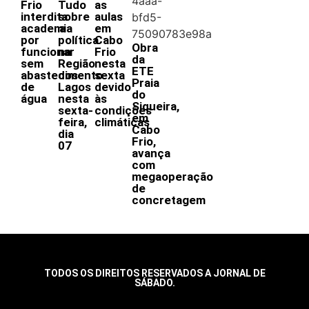
Frio
Tudo
as
interdita
sobre
aulas
academia
a
em
por
política
Cabo
Obra
funcionar
na
Frio
da
sem
Região
nesta
ETE
abastecimento
dos
sexta
Praia
de
Lagos
devido
do
água
nesta
às
Siqueira,
sexta-
condições
em
feira,
climáticas
Cabo
dia
Frio,
07
avança
com
megaoperação
de
concretagem
TODOS OS DIREITOS RESERVADOS A JORNAL DE
SÁBADO.