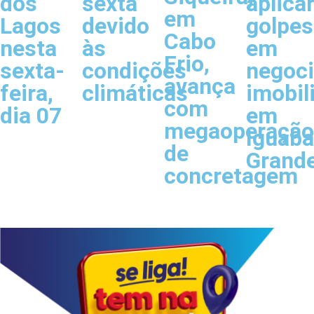
dos
sexta
aplica
em
Lagos
devido
golpes
Cabo
nesta
às
em
Frio,
sexta-
condições
negoc
avança
feira,
climáticas
imobil
com
dia 07
em
megaoperação
Iguaba
de
Grand
concretagem