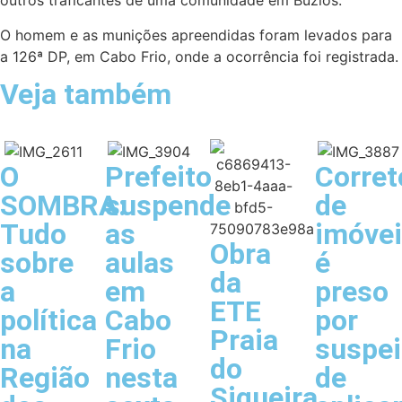
outros traficantes de uma comunidade em Búzios.
O homem e as munições apreendidas foram levados para
a 126ª DP, em Cabo Frio, onde a ocorrência foi registrada.
Veja também
O
Prefeito
Corret
SOMBRA:
suspende
de
Tudo
as
imóve
Obra
sobre
aulas
é
da
a
em
preso
ETE
política
Cabo
por
Praia
na
Frio
suspei
do
Região
nesta
de
Siqueira,