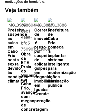
motivações do homicídio.
Veja também
Prefeito
Corretor
Prefeitura
suspende
de
de
as
imóveis
Cabo
aulas
é
Frio
em
preso
começa
Cabo
por
a
Obra
Frio
suspeita
implantar
da
nesta
de
sistema
ETE
sexta
aplicar
inteligente
Praia
devido
golpes
para
do
às
em
modernização
Siqueira,
condições
negociações
da
em
climáticas
imobiliárias
iluminação
Cabo
em
pública
Frio,
Iguaba
avança
Grande
com
megaoperação
de
concretagem