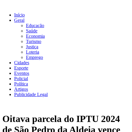
Ir
para
Início
o
Geral
conteúdo
Educação
Saúde
Economia
Turismo
Justiça
Loteria
Emprego
Cidades
Esporte
Eventos
Policial
Política
Artigos
Publicidade Legal
Oitava parcela do IPTU 2024
de São Pedro da Aldeia vence