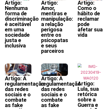
Artigo:
Artigo:
Artigo:
Nenhuma
Amor,
Como o
forma de
mentiras e
hábito de
discriminação
manipulação:
reclamar
é aceitável
a relação
pode
em uma
perigosa
afetar sua
sociedade
entre os
vida
justa e
psicopatas
inclusiva
e seus
parceiros
Artigo: A
Artigo: A
Artigo:
regulamentação
regulamentação
Lula, sua
das redes
das redes
retórica
sociais e o
sociais e o
sobre a
combate
combate
Guerra e
as fake
as fake