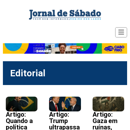
Editorial
Artigo:
Artigo:
Artigo:
Quando a
Trump
Gaza em
política
ultrapassa
ruínas,