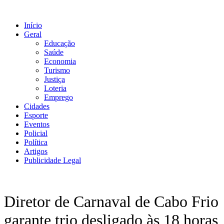
Ir
para
Início
o
Geral
conteúdo
Educação
Saúde
Economia
Turismo
Justiça
Loteria
Emprego
Cidades
Esporte
Eventos
Policial
Política
Artigos
Publicidade Legal
Diretor de Carnaval de Cabo Frio
garante trio desligado às 18 horas